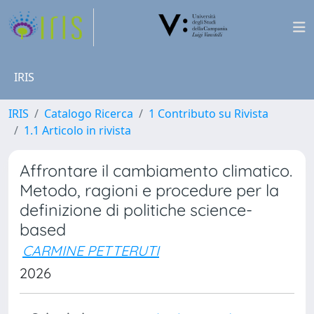
IRIS
IRIS
Catalogo Ricerca
1 Contributo su Rivista
1.1 Articolo in rivista
Affrontare il cambiamento climatico.
Metodo, ragioni e procedure per la
definizione di politiche science-
based
CARMINE PETTERUTI
2026