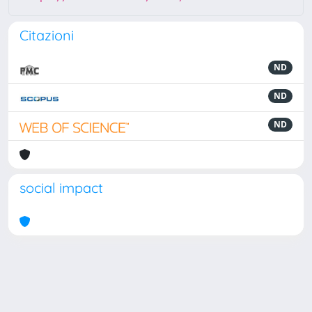
Citazioni
ND
ND
ND
social impact
Powered by
IRIS
-
about IRIS
-