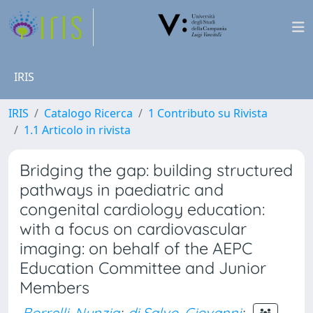
IRIS
IRIS
Catalogo Ricerca
1 Contributo su Rivista
1.1 Articolo in rivista
Bridging the gap: building structured
pathways in paediatric and
congenital cardiology education:
with a focus on cardiovascular
imaging: on behalf of the AEPC
Education Committee and Junior
Members
Borrelli, Nunzia
;
di Salvo, Giovanni
;