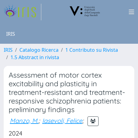
IRIS
IRIS
Catalogo Ricerca
1 Contributo su Rivista
1.5 Abstract in rivista
Assessment of motor cortex
excitability and plasticity in
treatment-resistant and treatment-
responsive schizophrenia patients:
preliminary findings
Manzo, M.
;
Iasevoli, Felice
;
2024