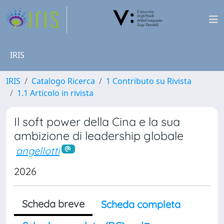
IRIS
IRIS
Catalogo Ricerca
1 Contributo su Rivista
1.1 Articolo in rivista
Il soft power della Cina e la sua
ambizione di leadership globale
angellotti
2026
Scheda breve
Scheda completa