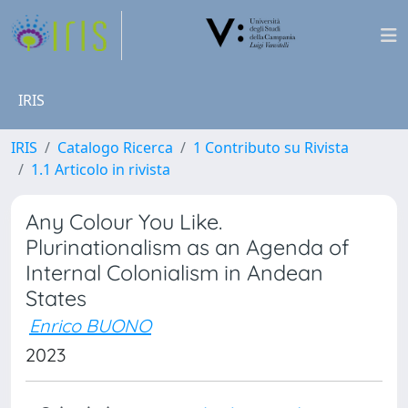
IRIS
IRIS
Catalogo Ricerca
1 Contributo su Rivista
1.1 Articolo in rivista
Any Colour You Like.
Plurinationalism as an Agenda of
Internal Colonialism in Andean
States
Enrico BUONO
2023