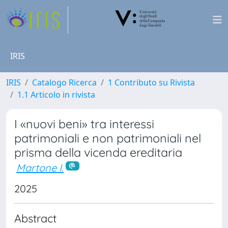
IRIS
IRIS
Catalogo Ricerca
1 Contributo su Rivista
1.1 Articolo in rivista
I «nuovi beni» tra interessi
patrimoniali e non patrimoniali nel
prisma della vicenda ereditaria
Martone I.
2025
Abstract