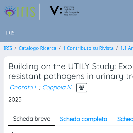
IRIS
IRIS
Catalogo Ricerca
1 Contributo su Rivista
1.1 Ar
Building on the UTILY Study: Ex
resistant pathogens in urinary tr
Onorato L.
;
Coppola N.
2025
Scheda breve
Scheda completa
Sched