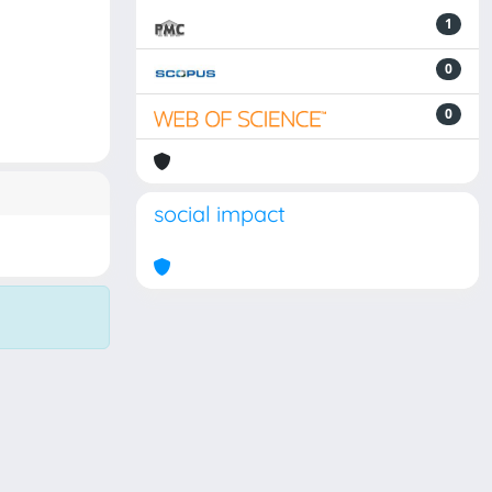
1
0
0
social impact