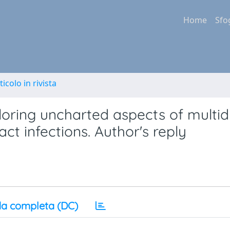
Home
Sfo
ticolo in rivista
ploring uncharted aspects of multi
act infections. Author's reply
a completa (DC)