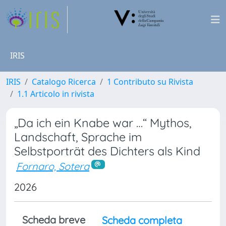
IRIS
IRIS
Catalogo Ricerca
1 Contributo su Rivista
1.1 Articolo in rivista
„Da ich ein Knabe war …“ Mythos,
Landschaft, Sprache im
Selbstporträt des Dichters als Kind
Fornaro, Sotera
2026
Scheda breve
Scheda completa