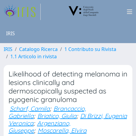
IRIS
IRIS
Catalogo Ricerca
1 Contributo su Rivista
1.1 Articolo in rivista
Likelihood of detecting melanoma in
lesions clinically and
dermoscopically suspected as
pyogenic granuloma
Scharf, Camila
;
Brancaccio,
Gabriella
;
Briatico, Giulia
;
Di Brizzi, Eugenia
Veronica
;
Argenziano,
Giuseppe
;
Moscarella, Elvira