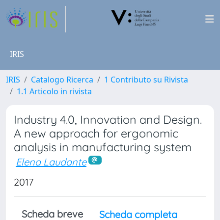
IRIS
IRIS
Catalogo Ricerca
1 Contributo su Rivista
1.1 Articolo in rivista
Industry 4.0, Innovation and Design.
A new approach for ergonomic
analysis in manufacturing system
Elena Laudante
2017
Scheda breve
Scheda completa