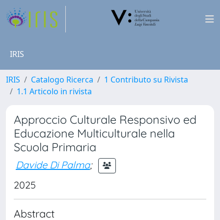
IRIS
IRIS
Catalogo Ricerca
1 Contributo su Rivista
1.1 Articolo in rivista
Approccio Culturale Responsivo ed
Educazione Multiculturale nella
Scuola Primaria
Davide Di Palma
;
2025
Abstract