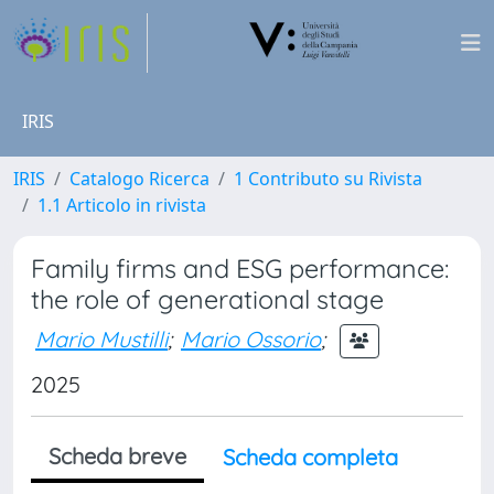
IRIS
IRIS
Catalogo Ricerca
1 Contributo su Rivista
1.1 Articolo in rivista
Family firms and ESG performance:
the role of generational stage
Mario Mustilli
;
Mario Ossorio
;
2025
Scheda breve
Scheda completa