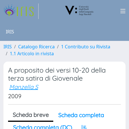
IRIS
IRIS
Catalogo Ricerca
1 Contributo su Rivista
1.1 Articolo in rivista
A proposito dei versi 10-20 della
terza satira di Giovenale
Manzella S
2009
Scheda breve
Scheda completa
Scheda completa (DC)