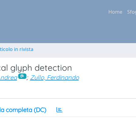
Home
Sfo
ticolo in rivista
al glyph detection
Andrea
;
Zullo, Ferdinando
a completa (DC)