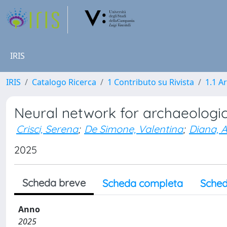
IRIS
IRIS
Catalogo Ricerca
1 Contributo su Rivista
1.1 Ar
Neural network for archaeologic
Crisci, Serena
;
De Simone, Valentina
;
Diana, 
2025
Scheda breve
Scheda completa
Sched
Anno
2025