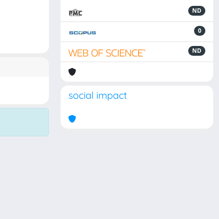
ND
0
ND
social impact