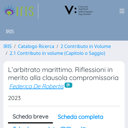
IRIS
IRIS
Catalogo Ricerca
2 Contributo in Volume
2.1 Contributo in volume (Capitolo o Saggio)
L’arbitrato marittimo. Riflessioni in
merito alla clausola compromissoria
Federica De Robertis
2023
Scheda breve
Scheda completa