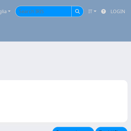
glia
IT
LOGIN