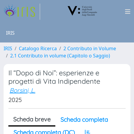
IRIS
IRIS
Catalogo Ricerca
2 Contributo in Volume
2.1 Contributo in volume (Capitolo o Saggio)
Il “Dopo di Noi”: esperienze e
progetti di Vita Indipendente
Borsini, L.
2025
Scheda breve
Scheda completa
Scheda completa (DC)