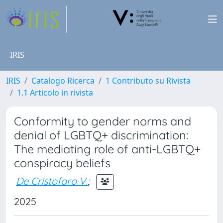
IRIS
IRIS
Catalogo Ricerca
1 Contributo su Rivista
1.1 Articolo in rivista
Conformity to gender norms and
denial of LGBTQ+ discrimination:
The mediating role of anti-LGBTQ+
conspiracy beliefs
De Cristofaro V.
;
2025