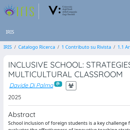
IRIS
IRIS
Catalogo Ricerca
1 Contributo su Rivista
1.1 Ar
INCLUSIVE SCHOOL: STRATEGIE
MULTICULTURAL CLASSROOM
Davide Di Palma
2025
Abstract
School inclusion of foreign students is a key challenge