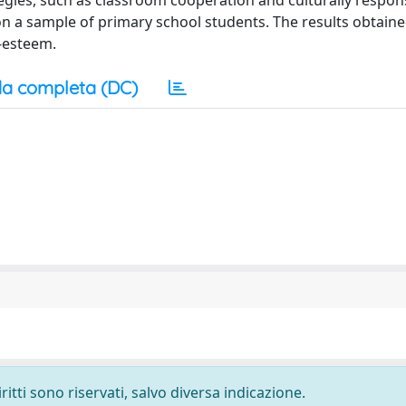
tegies, such as classroom cooperation and culturally respon
on a sample of primary school students. The results obtain
f-esteem.
a completa (DC)
ritti sono riservati, salvo diversa indicazione.