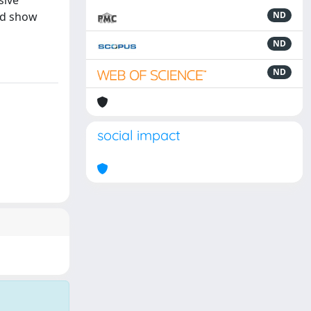
sive
ed show
ND
ND
ND
social impact