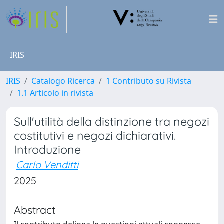
IRIS
IRIS
Catalogo Ricerca
1 Contributo su Rivista
1.1 Articolo in rivista
Sull'utilità della distinzione tra negozi
costitutivi e negozi dichiarativi.
Introduzione
Carlo Venditti
2025
Abstract