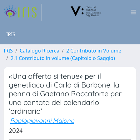
IRIS
IRIS
Catalogo Ricerca
2 Contributo in Volume
2.1 Contributo in volume (Capitolo o Saggio)
«Una offerta sì tenue» per il
genetliaco di Carlo di Borbone: la
penna di Gaetano Roccaforte per
una cantata del calendario
‘ordinario’
Paologiovanni Maione
2024