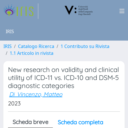
IRIS
IRIS
Catalogo Ricerca
1 Contributo su Rivista
1.1 Articolo in rivista
New research on validity and clinical
utility of ICD‐11 vs. ICD‐10 and DSM‐5
diagnostic categories
Di Vincenzo, Matteo
2023
Scheda breve
Scheda completa