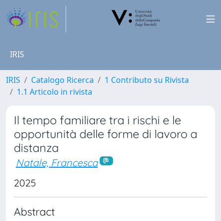
IRIS
IRIS
Catalogo Ricerca
1 Contributo su Rivista
1.1 Articolo in rivista
Il tempo familiare tra i rischi e le
opportunità delle forme di lavoro a
distanza
Natale, Francesca
2025
Abstract