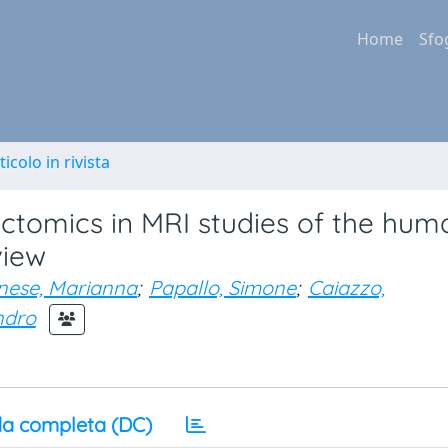
Home
Sfo
ticolo in rivista
tomics in MRI studies of the hum
view
nese, Marianna
;
Papallo, Simone
;
Caiazzo,
ndro
a completa (DC)