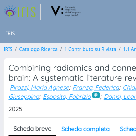
IRIS
IRIS
Catalogo Ricerca
1 Contributo su Rivista
1.1 Ar
Combining radiomics and connec
brain: A systematic literature re
Pirozzi, Maria Agnese
;
Franza, Federica
;
Chia
Giuseppina
;
Esposito, Fabrizio
;
Donisi, Lea
2025
Scheda breve
Scheda completa
Sched