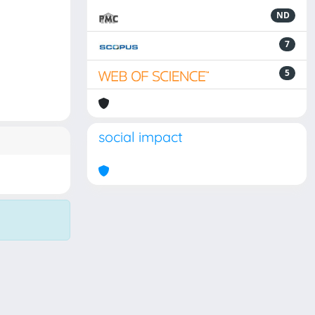
ND
7
5
social impact