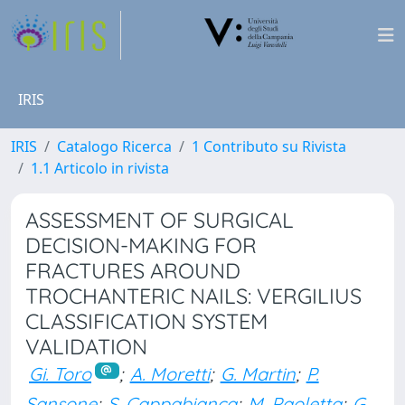
IRIS
IRIS
Catalogo Ricerca
1 Contributo su Rivista
1.1 Articolo in rivista
ASSESSMENT OF SURGICAL
DECISION-MAKING FOR
FRACTURES AROUND
TROCHANTERIC NAILS: VERGILIUS
CLASSIFICATION SYSTEM
VALIDATION
Gi. Toro
;
A. Moretti
;
G. Martin
;
P.
Sansone
;
S. Cappabianca
;
M. Paoletta
;
G.