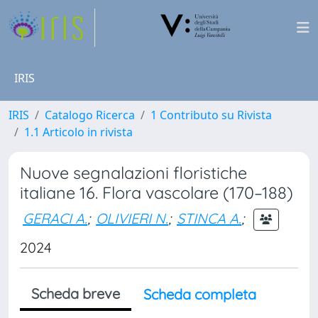
IRIS
IRIS
Catalogo Ricerca
1 Contributo su Rivista
1.1 Articolo in rivista
Nuove segnalazioni floristiche
italiane 16. Flora vascolare (170–188)
GERACI A.
;
OLIVIERI N.
;
STINCA A.
;
2024
Scheda breve
Scheda completa