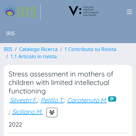
IRIS
IRIS
Catalogo Ricerca
1 Contributo su Rivista
1.1 Articolo in rivista
Stress assessment in mothers of
children with limited intellectual
functioning
Silvestri F.
;
Petillo T.
;
Carotenuto M.
;
Siciliano M.
2022