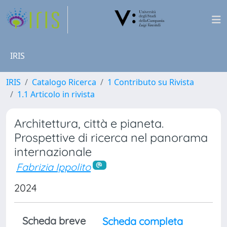
IRIS
IRIS
Catalogo Ricerca
1 Contributo su Rivista
1.1 Articolo in rivista
Architettura, città e pianeta.
Prospettive di ricerca nel panorama
internazionale
Fabrizia Ippolito
2024
Scheda breve
Scheda completa