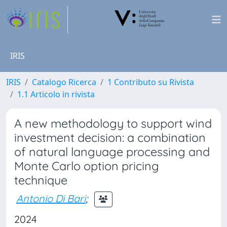
IRIS
IRIS
Catalogo Ricerca
1 Contributo su Rivista
1.1 Articolo in rivista
A new methodology to support wind
investment decision: a combination
of natural language processing and
Monte Carlo option pricing
technique
Antonio Di Bari
;
2024