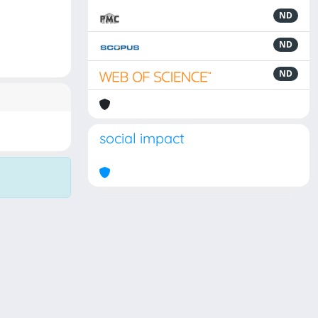
ND
ND
ND
social impact