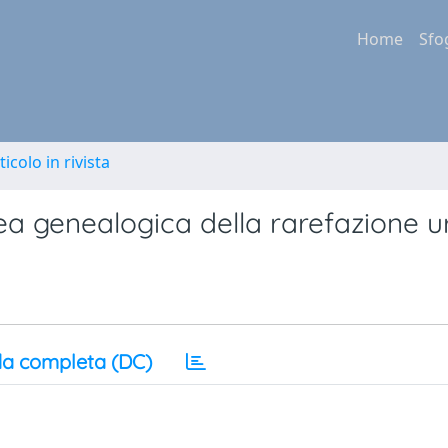
Home
Sfo
ticolo in rivista
ea genealogica della rarefazione 
a completa (DC)