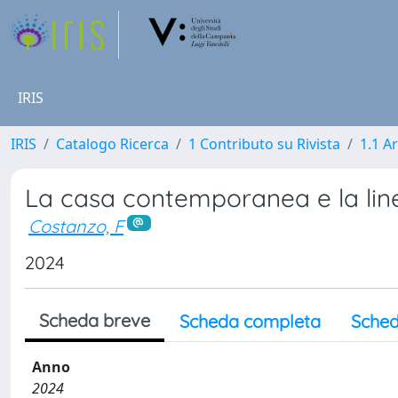
IRIS
IRIS
Catalogo Ricerca
1 Contributo su Rivista
1.1 Ar
La casa contemporanea e la lin
Costanzo, F
2024
Scheda breve
Scheda completa
Sched
Anno
2024