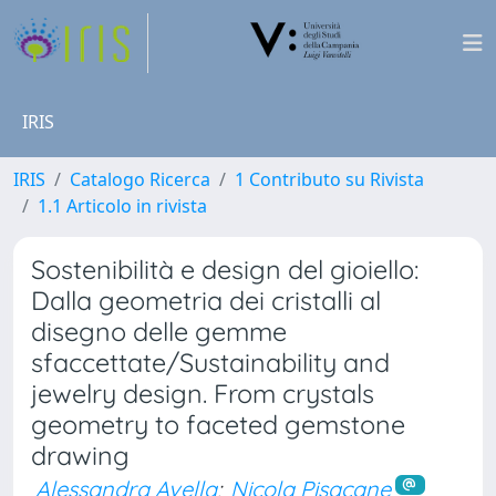
IRIS
IRIS
Catalogo Ricerca
1 Contributo su Rivista
1.1 Articolo in rivista
Sostenibilità e design del gioiello:
Dalla geometria dei cristalli al
disegno delle gemme
sfaccettate/Sustainability and
jewelry design. From crystals
geometry to faceted gemstone
drawing
Alessandra Avella
;
Nicola Pisacane