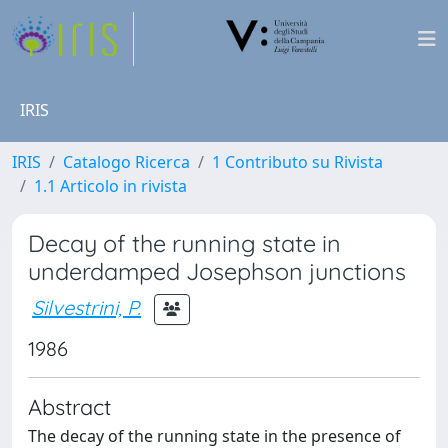
IRIS
IRIS
Catalogo Ricerca
1 Contributo su Rivista
1.1 Articolo in rivista
Decay of the running state in
underdamped Josephson junctions
Silvestrini, P.
1986
Abstract
The decay of the running state in the presence of