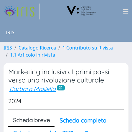
IRIS
IRIS
Catalogo Ricerca
1 Contributo su Rivista
1.1 Articolo in rivista
Marketing inclusivo. I primi passi
verso una rivoluzione culturale
Barbara Masiello
2024
Scheda breve
Scheda completa