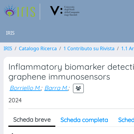
IRIS
IRIS
Catalogo Ricerca
1 Contributo su Rivista
1.1 Ar
Inflammatory biomarker detectio
graphene immunosensors
Borriello M.
;
Barra M.
;
2024
Scheda breve
Scheda completa
Sched