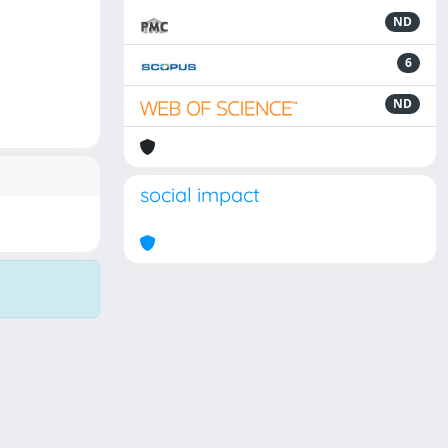
ND
6
ND
social impact