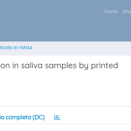
Home
Sfo
ticolo in rivista
n in saliva samples by printed
a completa (DC)