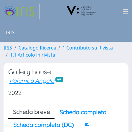
IRIS
IRIS
Catalogo Ricerca
1 Contributo su Rivista
1.1 Articolo in rivista
Gallery house
Palumbo Angela
2022
Scheda breve
Scheda completa
Scheda completa (DC)