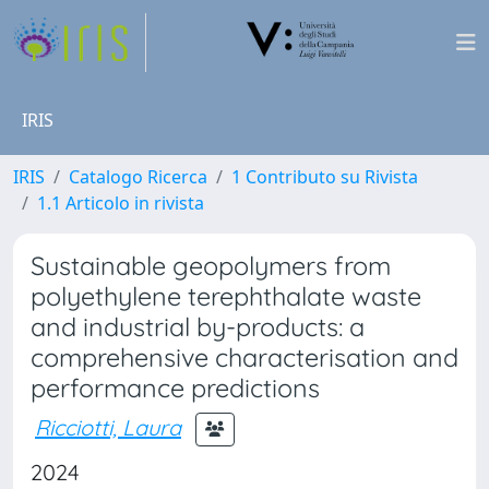
IRIS
IRIS
Catalogo Ricerca
1 Contributo su Rivista
1.1 Articolo in rivista
Sustainable geopolymers from
polyethylene terephthalate waste
and industrial by-products: a
comprehensive characterisation and
performance predictions
Ricciotti, Laura
2024