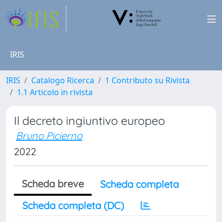
IRIS
IRIS
Catalogo Ricerca
1 Contributo su Rivista
1.1 Articolo in rivista
Il decreto ingiuntivo europeo
Bruno Picierno
2022
Scheda breve
Scheda completa
Scheda completa (DC)