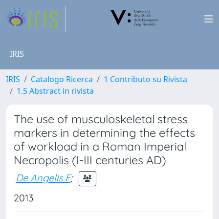
IRIS
IRIS
Catalogo Ricerca
1 Contributo su Rivista
1.5 Abstract in rivista
The use of musculoskeletal stress
markers in determining the effects
of workload in a Roman Imperial
Necropolis (I-III centuries AD)
De Angelis F
;
2013