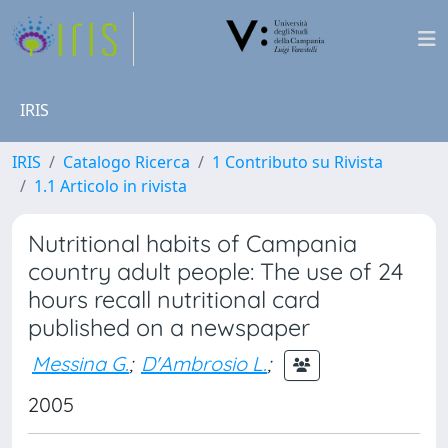
IRIS
IRIS
Catalogo Ricerca
1 Contributo su Rivista
1.1 Articolo in rivista
Nutritional habits of Campania
country adult people: The use of 24
hours recall nutritional card
published on a newspaper
Messina G.
;
D'Ambrosio L.
;
2005