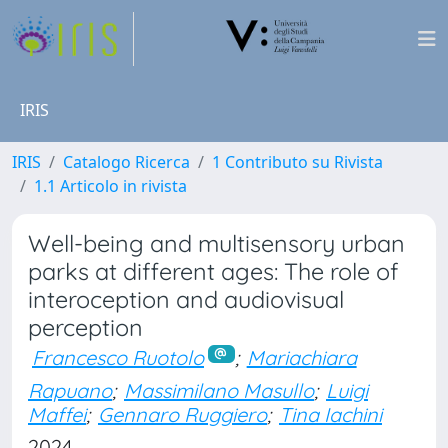
IRIS
IRIS
Catalogo Ricerca
1 Contributo su Rivista
1.1 Articolo in rivista
Well-being and multisensory urban
parks at different ages: The role of
interoception and audiovisual
perception
Francesco Ruotolo
;
Mariachiara
Rapuano
;
Massimilano Masullo
;
Luigi
Maffei
;
Gennaro Ruggiero
;
Tina Iachini
2024