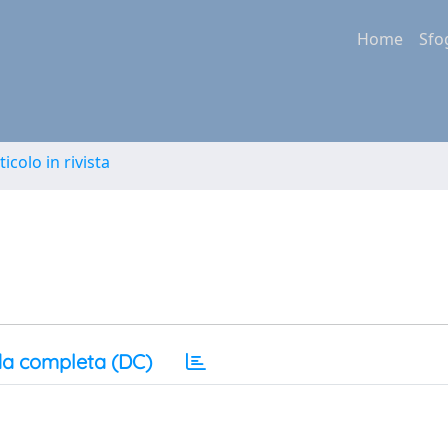
Home
Sfo
ticolo in rivista
a completa (DC)