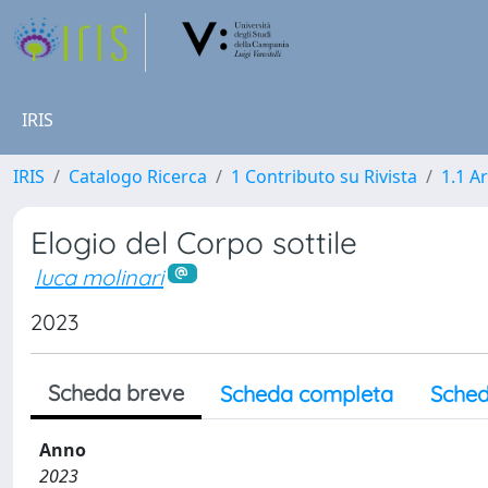
IRIS
IRIS
Catalogo Ricerca
1 Contributo su Rivista
1.1 Ar
Elogio del Corpo sottile
luca molinari
2023
Scheda breve
Scheda completa
Sched
Anno
2023