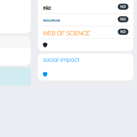
ND
ND
ND
social impact