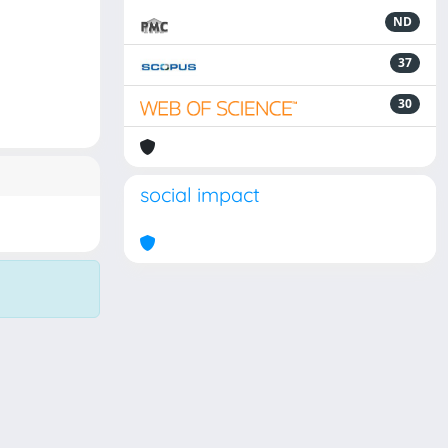
ND
37
30
social impact