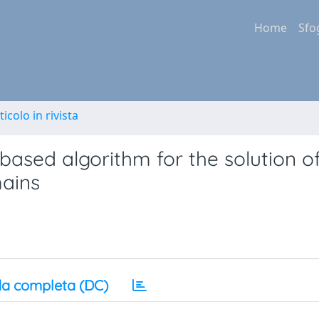
Home
Sfo
ticolo in rivista
based algorithm for the solution o
mains
a completa (DC)