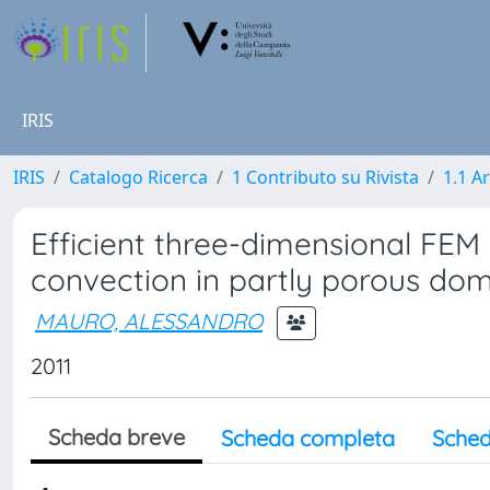
IRIS
IRIS
Catalogo Ricerca
1 Contributo su Rivista
1.1 Ar
Efficient three-dimensional FEM 
convection in partly porous do
MAURO, ALESSANDRO
2011
Scheda breve
Scheda completa
Sched