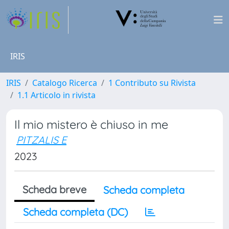
IRIS
IRIS
Catalogo Ricerca
1 Contributo su Rivista
1.1 Articolo in rivista
Il mio mistero è chiuso in me
PITZALIS E
2023
Scheda breve
Scheda completa
Scheda completa (DC)