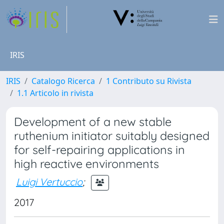
IRIS
IRIS
Catalogo Ricerca
1 Contributo su Rivista
1.1 Articolo in rivista
Development of a new stable
ruthenium initiator suitably designed
for self-repairing applications in
high reactive environments
Luigi Vertuccio
;
2017