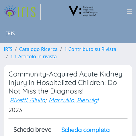
IRIS
IRIS
Catalogo Ricerca
1 Contributo su Rivista
1.1 Articolo in rivista
Community-Acquired Acute Kidney
Injury in Hospitalized Children: Do
Not Miss the Diagnosis!
Rivetti, Giulio
;
Marzuillo, Pierluigi
2023
Scheda breve
Scheda completa