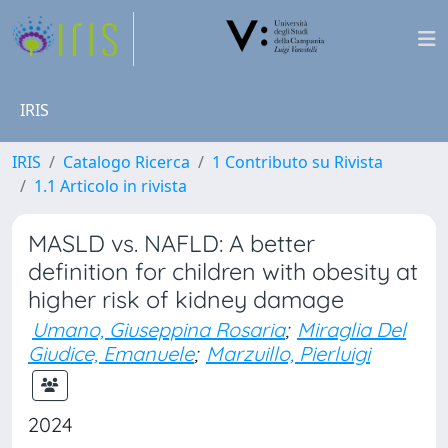
IRIS
IRIS
Catalogo Ricerca
1 Contributo su Rivista
1.1 Articolo in rivista
MASLD vs. NAFLD: A better
definition for children with obesity at
higher risk of kidney damage
Umano, Giuseppina Rosaria
;
Miraglia Del
Giudice, Emanuele
;
Marzuillo, Pierluigi
2024