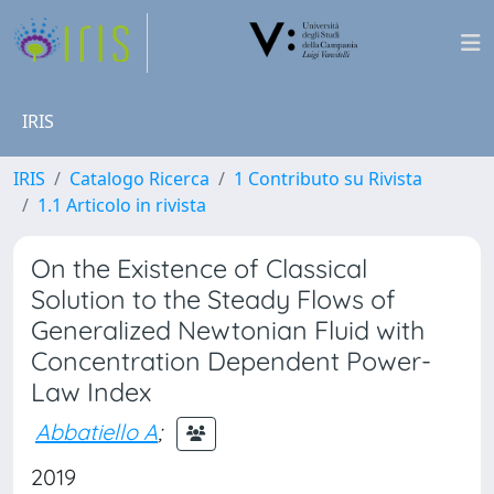
IRIS
IRIS
Catalogo Ricerca
1 Contributo su Rivista
1.1 Articolo in rivista
On the Existence of Classical
Solution to the Steady Flows of
Generalized Newtonian Fluid with
Concentration Dependent Power-
Law Index
Abbatiello A
;
2019