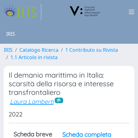
IRIS
IRIS
Catalogo Ricerca
1 Contributo su Rivista
1.1 Articolo in rivista
Il demanio marittimo in Italia:
scarsità della risorsa e interesse
transfrontaliero
Laura Lamberti
2022
Scheda breve
Scheda completa