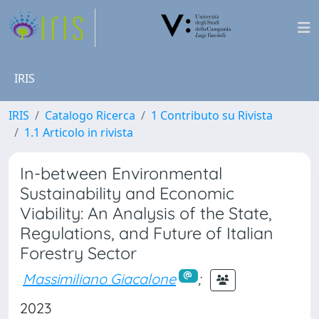
IRIS
IRIS
Catalogo Ricerca
1 Contributo su Rivista
1.1 Articolo in rivista
In-between Environmental
Sustainability and Economic
Viability: An Analysis of the State,
Regulations, and Future of Italian
Forestry Sector
Massimiliano Giacalone
;
2023